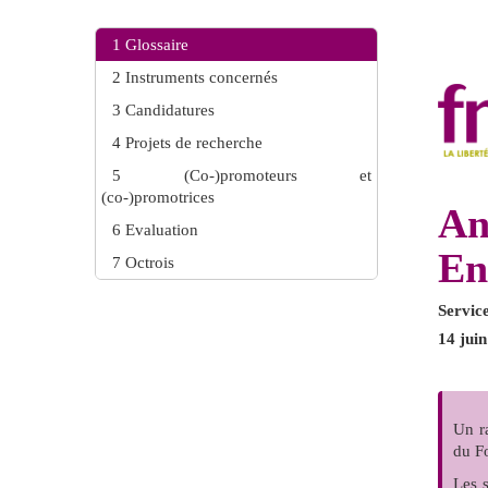
1
Glossaire
2
Instruments concernés
3
Candidatures
4
Projets de recherche
5
(Co-)promoteurs et
(co-)promotrices
An
6
Evaluation
En
7
Octrois
Servic
14 jui
Un r
du F
Les 