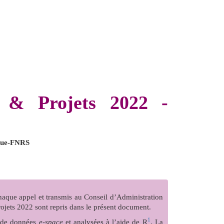
s & Projets 2022 -
ique-FNRS
haque appel et transmis au Conseil d’Administration
ojets 2022 sont repris dans le présent document.
1
se de données
e-space
et analysées à l’aide de R
. La