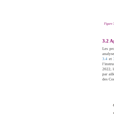
Figure 3
3.2
A
Les pr
analyse
3.4
et
l’inst
2022, l
par ail
des Com