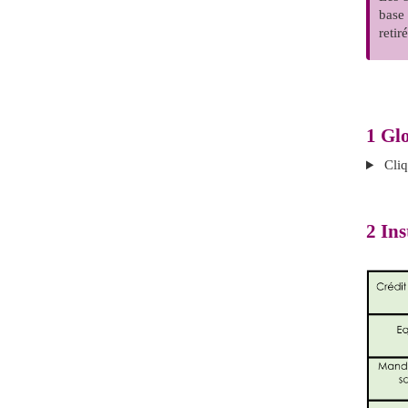
base
retir
1
Glo
Cliq
2
Ins