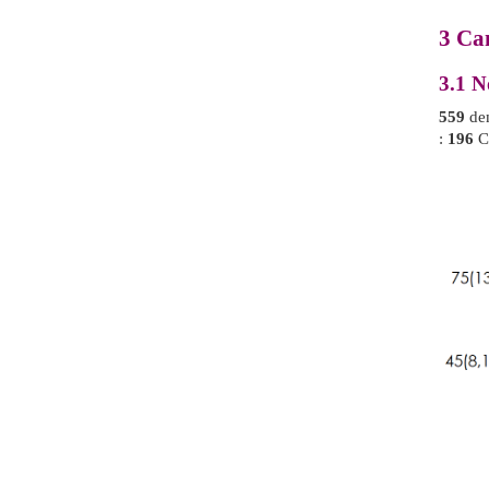
3
Can
3.1
No
559
dem
:
196
C