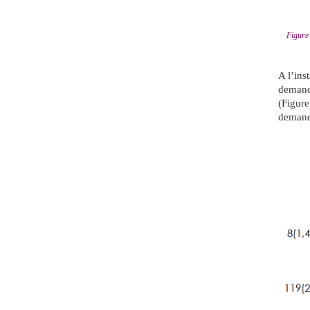
Figure
A l’ins
demand
(Figur
demand