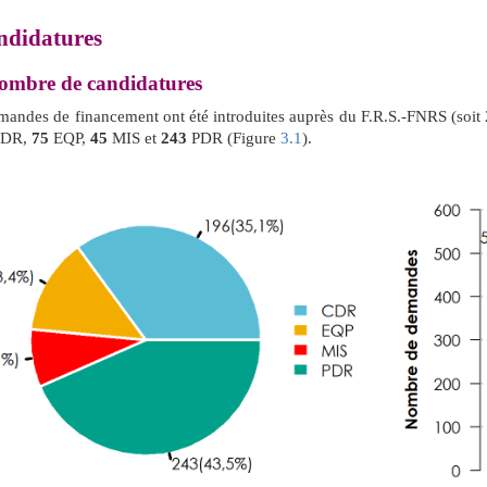
didatures
mbre de candidatures
andes de financement ont été introduites auprès du F.R.S.-FNRS (soit 2
DR,
75
EQP,
45
MIS et
243
PDR (Figure
3.1
).