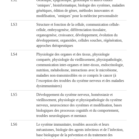
‘omiques’, bioinformatique, biologie des systèmes, maladies
génétiques, édition de gènes, méthodes innovantes et
modélisation, ‘omiques’ pour la médecine personnalisée
LS3
Structure et fonction de la cellule, communication cellule-
cellule, embryogenèse, différenciation tissulaire,
organogenèse, croissance, développement, évolution du
développement, organoïdes, cellules souches, régénération,
approches thérapeutiques
LS4
Physiologie des organes et des tissus, physiologie
comparée, physiologie du vieillissement, physiopathologie,
communication inter-organes et inter-tissus, endocrinologie,
nutrition, métabolisme, interactions avec le microbiome,
maladies non-transmissibles en ce compris le cancer (à
l’exception des troubles du système nerveux et des maladies
dysimmunitaires)
LS5
Développement du système nerveux, homéostasie et
vieillissement, physiologie et physiopathologie du système
nerveux, neuroscience des systèmes et modélisation, bases
biologiques des processus cognitifs et du comportement,
troubles neurologiques et mentaux
LS6
Le système immunitaire, troubles associés et leurs
mécanismes, biologie des agents infectieux et de l’infection,
base biologique de la prévention et du traitement des