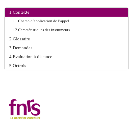
1
Contexte
1.1
Champ d’application de l’appel
1.2
Caractéristiques des instruments
2
Glossaire
3
Demandes
4
Evaluation à distance
5
Octrois