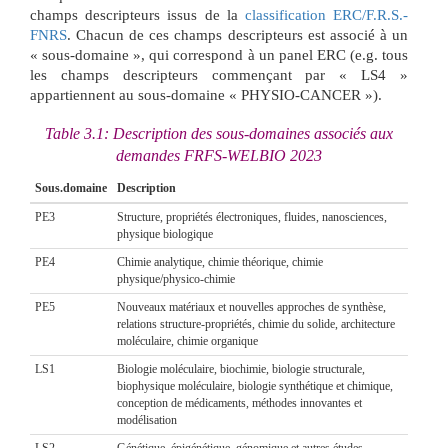
champs descripteurs issus de la
classification ERC/F.R.S.-
FNRS
. Chacun de ces champs descripteurs est associé à un
« sous-domaine », qui correspond à un panel ERC (e.g. tous
les champs descripteurs commençant par « LS4 »
appartiennent au sous-domaine « PHYSIO-CANCER »).
Table 3.1:
Description des sous-domaines associés aux
demandes FRFS-WELBIO 2023
Sous.domaine
Description
PE3
Structure, propriétés électroniques, fluides, nanosciences,
physique biologique
PE4
Chimie analytique, chimie théorique, chimie
physique/physico-chimie
PE5
Nouveaux matériaux et nouvelles approches de synthèse,
relations structure-propriétés, chimie du solide, architecture
moléculaire, chimie organique
LS1
Biologie moléculaire, biochimie, biologie structurale,
biophysique moléculaire, biologie synthétique et chimique,
conception de médicaments, méthodes innovantes et
modélisation
LS2
Génétique, épigénétique, génomique et autres études