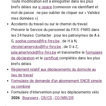
Toute modification est à enregistrer dans les plus
brefs délais sur
e-space
(connexion via identifiant et
mot de passe : ne pas oublier de cliquer sur « Validez
mes données »).
Accidents du travail ou sur le chemin du travail.
Prévenir le Service du personnel du F.R.S.-FNRS dans
les 24 heures. Contacter : pour les patronymes de A à
G,
sophie.comes@frs-fnrs.be
; de H à N,
christel.ameryckx@frs-fnrs.be
; de O à Z,
julie.amerlynck@frs-fnrs.be
et transmettre le
formulaire
de déclaration
et le
certificat
complétés dans les plus
brefs délais.
Règlement relatif aux déplacements du domicile au
lieu de travail
Formulaire de demande d’un abonnement SNCB simple
ou combiné
Formulaire d’intervention pour les déplacements vélo
2026
:
Boursiers
;
CR/CS
;
CQ/MR/DR