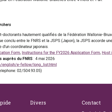
archers
t-doctorants hautement qualifiés de la Fédération Wallonie-Brux
ique conclu entre le FNRS et la JSPS (Japon), la JSPS accorde un
 d'un coordinateur japonais.
cation Form
,
Instructions for the FY2026 Application Form
,
Host i
es auprès du FNRS
: 4 mai 2026
p/english/e-fellow/long_list.html
telephone: 02/504.93.05)
apide
Divers
Contact