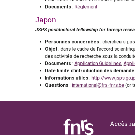
Documents
:
Règlement
Japon
JSPS postdoctoral fellowship for foreign rese
Personnes concernées
: chercheurs pos
Objet
: dans le cadre de l'accord scientif
des activités de recherche sous la conduite
Documents
:
Application Guidelines
,
Appli
Date limite d’introduction des demand
Informations utiles
:
http://www.jsps.go.j
Questions
:
international@frs-fnrs.be
(or 
Footer
Accès r