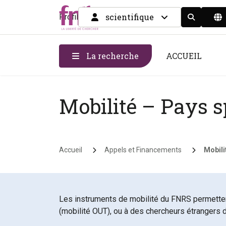
scientifique
Profil
Display the
La recherche
ACCUEIL
Mobilité – Pays s
Fil d'Ariane
Accueil
Appels et Financements
Mobili
Les instruments de mobilité du FNRS permettent
(mobilité OUT), ou à des chercheurs étrangers d