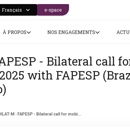
Français
e-space
 search form
À PROPOS
NOS ENGAGEMENTS
ACTU
PESP - Bilateral call fo
 2025 with FAPESP (Brazi
o)
ILAT-M : FAPESP - Bilateral call for mobi...