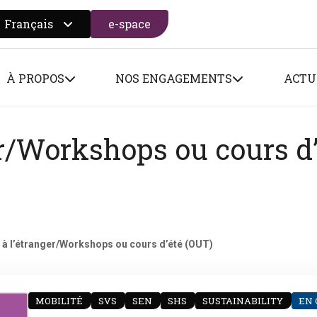
Français
e-space
 search form
À PROPOS
NOS ENGAGEMENTS
ACTU
er/Workshops ou cours d’
 à l’étranger/Workshops ou cours d’été (OUT)
MOBILITÉ
SVS
SEN
SHS
SUSTAINABILITY
EN 