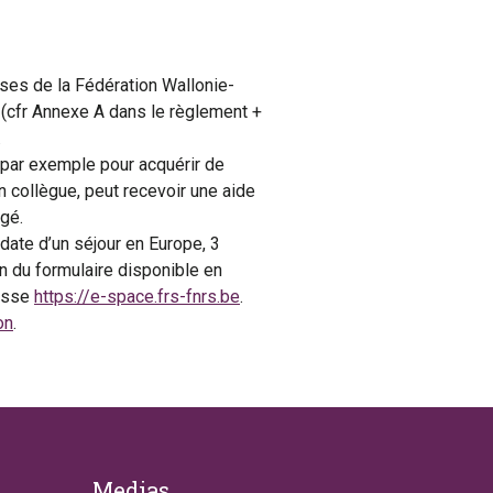
ses de la Fédération Wallonie-
s (cfr Annexe A dans le règlement +
.
, par exemple pour acquérir de
n collègue, peut recevoir une aide
gé.
 date d’un séjour en Europe, 3
n du formulaire disponible en
resse
https://e-space.frs-fnrs.be
.
on
.
Medias